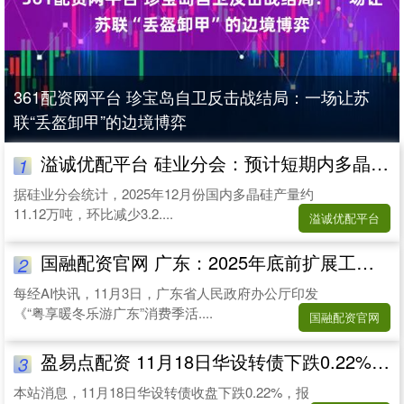
361配资网平台 珍宝岛自卫反击战结局：一场让苏
联“丢盔卸甲”的边境博弈
溢诚优配平台 硅业分会：预计短期内多晶硅市场仍将以平稳运行为主
1
据硅业分会统计，2025年12月份国内多晶硅产量约
11.12万吨，环比减少3.2....
溢诚优配平台
国融配资官网 广东：2025年底前扩展工业旅游资源数到300家左右
2
每经AI快讯，11月3日，广东省人民政府办公厅印发
《“粤享暖冬乐游广东”消费季活....
国融配资官网
盈易点配资 11月18日华设转债下跌0.22%，转股溢价率40.89%
3
本站消息，11月18日华设转债收盘下跌0.22%，报