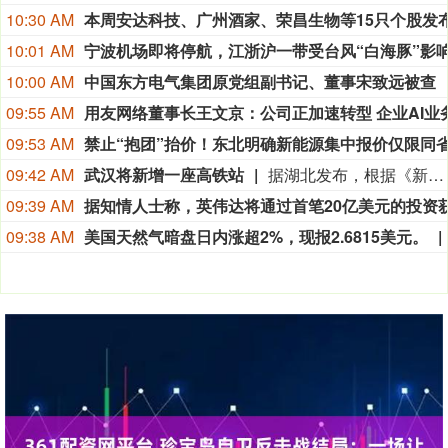
10:30 AM
10:01 AM
10:00 AM
中国东方电气集团原党组副书记、董事宋致远被查
09:55 AM
09:53 AM
09:42 AM
武汉将新增一座高铁站
据湖北发布，根据《新建合肥至武汉高速铁路长江新区站站房工程及天河站站区相关工程HWZF-1(HBSJ-202401TL-010023001)资审文件公告》，长江新区站计划开工时间和竣工时间均已明确：计划开工日期2026年9月1日，计划竣工日期2028年6月30日，计划工期668日历天。长江新区站位于武汉中北部，北靠黄陂区，南依长江新城。车站西距武汉天河站22.86km，东距红安站24.726km。
09:39 AM
09:38 AM
美国天然气暗盘日内涨超2%，现报2.6815美元。