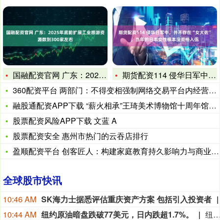
国融配资官网 广东：2025年底前扩展工业旅游资源数到300
期货配资114 侵华日军中，并不存在“女大佐”，当年的日本女
360配资平台 两部门：不得变相强制网络交易平台内经营者承担
融股通配资APP下载 “薪火相承”王琦美术博物馆十周年馆藏精
股票配资风险APP下载 文蓝 A
股票配资安全 惠州市热门的云吞店排行
盈顺配资平台 创客匠人：构建家庭教育持久影响力与商业价值的I
全球股市快讯
10:46 AM
SK海力士据悉评估重庆资产方案 包括引入投资者
10:44 AM
纽约原油暗盘跌破77美元，日内跌超1.7%。
纽约原油暗盘跌破77美元，日内跌超1.