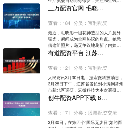
生活就会自动向你倾斜，关注和金钱也
会如潮水般涌来。然而现实往往并不如
三万配资官网 毛晓彤花神造型，粉金汉服执油纸伞而立，温婉又灵动超美！
此慷慨。再高的颜值，....
查看：
184
分类：
宝利配资
最近，毛晓彤一组花神造型的大片意外
曝光，瞬间成为全网热议的焦点。她凭
借这组照片，毫无争议地刷新了内娱古
风造型的审美天花板。镜头前的她，穿
有道配资平台 江苏省省长刘小涛调研宏微科技
着一袭粉金色汉服，头戴精....
查看：
121
分类：
宝利配资
人民财讯3月30日电，据宏微科技消息，
3月28日下午，江苏省省长刘小涛到常州
市新北区调研，宏微科技为本次调研首
站。刘小涛强调，要集中力量培育新兴
创牛配资APP下载 86.96！上海发布2025年度“无废指数
支柱产业，强化算....
查看：
171
分类：
股票配资交流
3月30日，在第四个“国际无废日”如约而