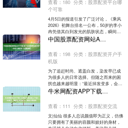
查看：
180
分类：
股票配资平台哪
个可靠
4月5日的报道引发了广泛讨论，《乘风
2026》初舞台排名一公布，50岁的李小
冉凭借其白到发光的肌肤状态，瞬间成
为网络热议的焦点。她不仅夺得了初舞
中国股票配资网站APP下载 有了白发想要染发又护头发？做好这 3 点更稳妥
台的第二名，还因....
查看：
198
分类：
股票配资开户手
机版
为了追赶时尚、遮盖白发，染发早已成
为很多人的日常选择。但随之而来的困
扰也越来越明显：“最近掉发变多，会不
会和频繁染发有关？” 今天就把这件事讲
牛米网配资APP下载 2女网红为美全身上下动100多刀，隐私处也没放过：感谢大哥送花
明白，让大家既能爱....
查看：
111
分类：
股票配资交流
文|仙仙 很多人总说颜值即为正义，仿佛
只要拥有了美丽的容颜和姣好的身材，