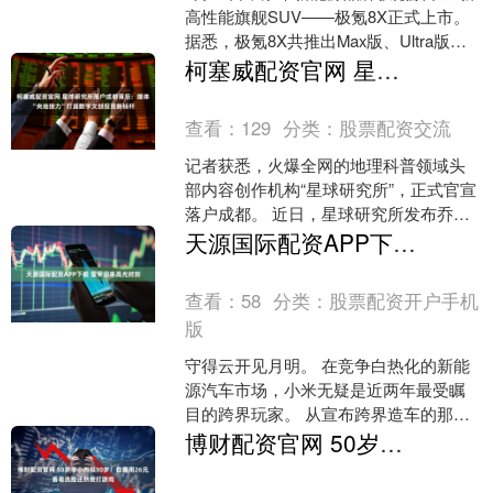
高性能旗舰SUV——极氪8X正式上市。
据悉，极氪8X共推出Max版、Ultra版及
Ultra+版三个版型，零售价分别为35....
柯塞威配资官网 星球研究所落户成都背后：媒体“央地接力”打造数字文创投资新标杆
查看：
129
分类：
股票配资交流
记者获悉，火爆全网的地理科普领域头
部内容创作机构“星球研究所”，正式官宣
落户成都。 近日，星球研究所发布乔迁
视频，宣布落户成都音乐文创园，形成
天源国际配资APP下载 雷军迎来高光时刻
北京+成都双总部布....
查看：
58
分类：
股票配资开户手机
版
守得云开见月明。 在竞争白热化的新能
源汽车市场，小米无疑是近两年最受瞩
目的跨界玩家。 从宣布跨界造车的那一
刻起，雷军和他的小米汽车，就始终处
博财配资官网 50岁李小冉似30岁！自曝用26元香皂洗脸还熬夜打游戏
在舆论的聚光灯下，外....