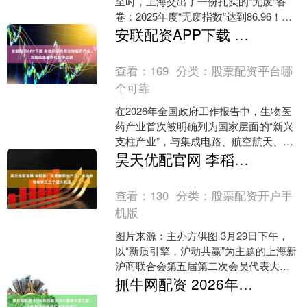
至时，上海交出了一份扎实的“无废”答
卷：2025年度“无废指数”达到86.96！该
数据较2024年的85.73稳步提升1....
安联配资APP下载 多地积极布局生物医药产业，发展应走差异化竞争之路
查看：
169
分类：
股票配资平台哪
个可靠
在2026年全国政府工作报告中，生物医
药产业首次被明确列为国家层面的“新兴
支柱产业”，与集成电路、航空航天、低
空经济等战略产业并列。 上海在生物医
昊天优配官网 李稻葵：发展新质生产力，市场参与者存在三个重大机遇
药产业跑在全国....
查看：
130
分类：
股票配资开户手
机版
图片来源：主办方供图 3月29日下午，
以“新质引擎，沪动共赢”为主题的上海新
沪商联合会第五届第二次会员代表大会
暨第二届新沪商高质量发展大会在上海
抓牛网配资 2026年桂林灵川八里街八里三路，这些优质火锅店厂家你知道几
举行。清华大学中....