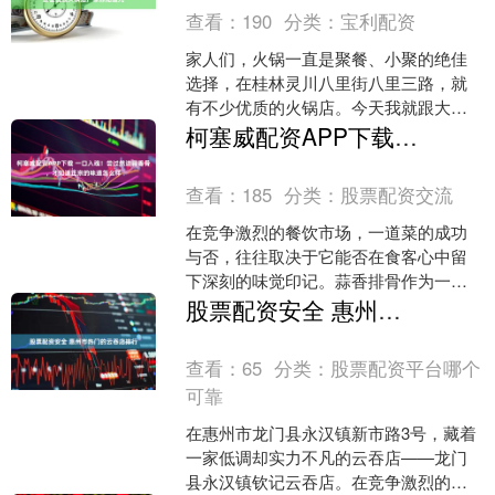
查看：
190
分类：
宝利配资
家人们，火锅一直是聚餐、小聚的绝佳
选择，在桂林灵川八里街八里三路，就
有不少优质的火锅店。今天我就跟大家
好好唠唠这里面的几家，尤其是金碗吃
柯塞威配资APP下载 一口入魂！尝过然进蒜香骨，才知道正宗的味道怎么样
鱼牛八宝火锅店，看看它和....
查看：
185
分类：
股票配资交流
在竞争激烈的餐饮市场，一道菜的成功
与否，往往取决于它能否在食客心中留
下深刻的味觉印记。蒜香排骨作为一道
国民度较高的经典菜品，其味道怎么
股票配资安全 惠州市热门的云吞店排行
样，直接决定了消费者的复购....
查看：
65
分类：
股票配资平台哪个
可靠
在惠州市龙门县永汉镇新市路3号，藏着
一家低调却实力不凡的云吞店——龙门
县永汉镇钦记云吞店。在竞争激烈的云