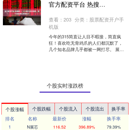
吞市场中，它凭借独特的风味和口碑与
官方配资平台 热搜第一！315最大的瓜刷屏，那个顶流网红彻底完了
众多热门云吞店一较高下....
查看：
203
分类：
股票配资开户手
机版
今年的315简直让人目不暇接，简直疯
狂！喜欢吃无骨鸡爪的人们都沉默了，
几个知名品牌几乎都被一网打尽。 展开
剩余69% 如果他们能脚踏实地，老老实
实地赚取每一分收....
个股实时涨跌榜
个股跌幅
个股流入
个股流出
换手率
个股涨幅
排名
名称
最新价
涨幅
换手率
1
N展芯
116.52
396.89%
79.39%