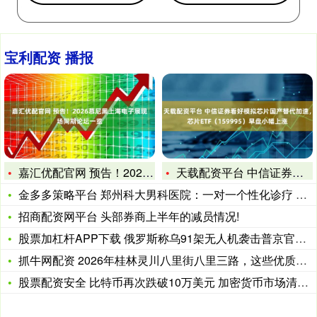
宝利配资 播报
嘉汇优配官网 预告！2026慕尼黑上海电子展现场同期论坛一览
天载配资平台 中信证券看好模拟芯片国产替代加速，芯片ETF（
金多多策略平台 郑州科大男科医院：一对一个性化诊疗 提供高质
招商配资网平台 头部券商上半年的减员情况!
股票加杠杆APP下载 俄罗斯称乌91架无人机袭击普京官邸，泽
抓牛网配资 2026年桂林灵川八里街八里三路，这些优质火锅店
股票配资安全 比特币再次跌破10万美元 加密货币市场清算规模