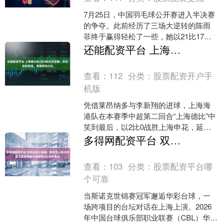
7月25日，中国羽毛球公开赛进入半决赛
的争夺。此前经历了三场大逆转的陈雨
菲终于赢得轻松了一些，她以21比17、
21比15的比分直落两局战胜日本选手宫
还能配资平台 上海德比的2比0背后有话题：申花自乱防线，海港笑纳大礼
崎友花，晋级....
查看：
112
分类：
股票配资开户手
机版
凭借莱昂纳多与李新翔的进球，上海海
港队在本赛季中超第二回合“上海德比”中
笑到最后，以2比0战胜上海申花，延续
浦东足球场中超主场德比的不败纪录。
多得网配资平台 双线征战上海滩！斯诺克上海大师赛卫冕冠军威尔逊跨界CBL华彩赛段
此役后，两队同积1....
查看：
103
分类：
股票配资平台哪
个可靠
当斯诺克世锦赛冠军邂逅华彩台球，一
场跨项目的台坛对话在上海上演。2026
年中国台球俱乐部职业联赛（CBL）华彩