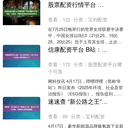
赛段日前开打。 不同于常规参赛阵容，
股票配资行情平台 世界联赛｜半决赛再次不敌“苦主”土耳其，中国女排最缺的就是强攻点
两届斯诺克上海....
查看：
122
分类：
宝利配资
在7月25日晚举行的世界女排联赛半决赛
中，中国女排以0比3（21比25、15比
25、20比25）负于土耳其女排，止步四
强。 土耳其队堪称中国女排的“苦主”。过
信康配资平台 B站：2025年日活1.12亿 UP主人均收入同比增长21%
去....
查看：
172
分类：
股票配资平台哪
个可靠
网科技讯 4月17日，哔哩哔哩（简称“B
站”）昨日发布《2025年环境、社会及管
治报告》（ESG报告）。报告提到，
2025年B站日活用户、月活用户及用户日
速速查 “新公路之王”极氪8X上市：售价32.98万元起，剑指BBA高性能旗舰
均使用....
查看：
89
分类：
宝利配资
4月17日，豪华新能源品牌极氪旗下全新